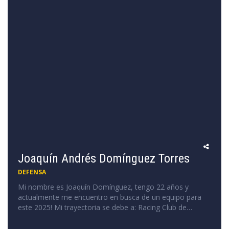
Joaquín Andrés Domínguez Torres
DEFENSA
Mi nombre es Joaquín Domínguez, tengo 22 años y
actualmente me encuentro en busca de un equipo para
este 2025! Mi trayectoria se debe a: Racing Club de
Montevideo 2017 a 2022 (Juveniles) Salus FC 2023
(Primera División) Basañez 2024 ( Primera División) Está