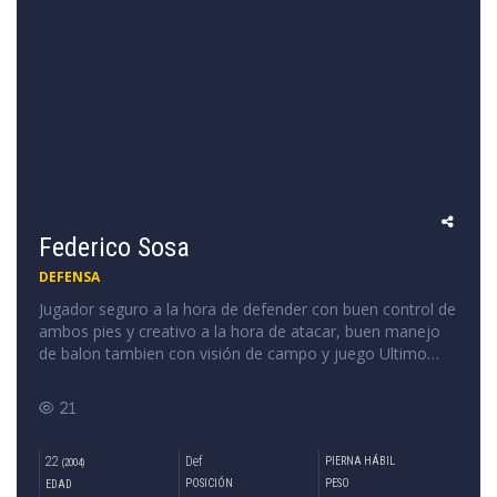
Federico Sosa
DEFENSA
Jugador seguro a la hora de defender con buen control de
ambos pies y creativo a la hora de atacar, buen manejo
de balon tambien con visión de campo y juego Ultimo
club oficial: Villa Española Altura:1,67 cm Peso:60 kg
Edad:21 Año: 2004 Pie habil: izquierdo Posición de campo:
21
Lateral izq, Enganche Cel: 095445139
22
Def
PIERNA HÁBIL
(2004)
POSICIÓN
PESO
EDAD