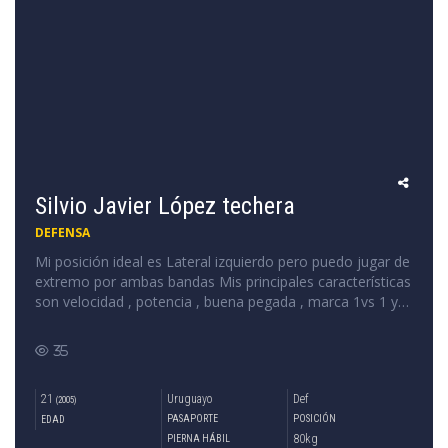
Silvio Javier López techera
DEFENSA
Mi posición ideal es Lateral izquierdo pero puedo jugar de
extremo por ambas bandas Mis principales características
son velocidad , potencia , buena pegada , marca 1vs 1 y
buena técnica .
35
21
Uruguayo
Def
(2005)
PASAPORTE
POSICIÓN
EDAD
80kg
PIERNA HÁBIL