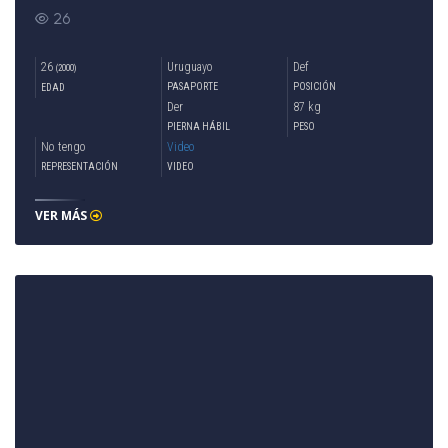
26
26
Uruguayo
Def
(2000)
PASAPORTE
POSICIÓN
EDAD
Der
87 kg
PIERNA HÁBIL
PESO
No tengo
Video
REPRESENTACIÓN
VIDEO
VER MÁS