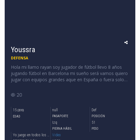
Youssra
DEFENSA
Hola mi llamo rayan soy jugador de fútbol llevo 8 años
jugando fútbol en Barcelona mi sueño será vamos quiero
jugar con equipos grandes aque en España o fuera solo
quiero oportunidades por favor
20
15
null
Def
(2010)
PASAPORTE
POSICIÓN
EDAD
Izq
51
PIERNA HÁBIL
PESO
Yo juego en todos los posiciones
Video