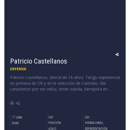
Patricio Castellanos
DEFENSA
Patricio Castellanos, lateral de 16 años. Tengo experiencia
en primera de Ofi y en la selección de Carmelo. Me
caracterizo por ser veloz, tener subida, tiempista en
quites y juego aéreo.
41
17
Def
Der
(2008)
POSICIÓN
PIERNA HÁBIL
EDAD
63KG
REPRESENTACIÓN