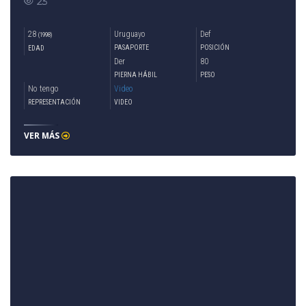
23
28
Uruguayo
Def
(1998)
PASAPORTE
POSICIÓN
EDAD
Der
80
PIERNA HÁBIL
PESO
No tengo
Video
REPRESENTACIÓN
VIDEO
VER MÁS