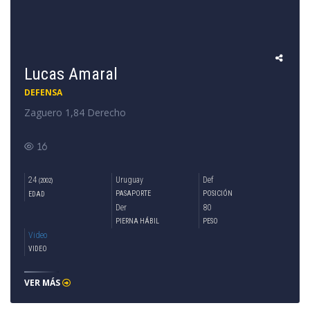
Lucas Amaral
DEFENSA
Zaguero 1,84 Derecho
16
24
Uruguay
Def
(2002)
PASAPORTE
POSICIÓN
EDAD
Der
80
PIERNA HÁBIL
PESO
Video
VIDEO
VER MÁS