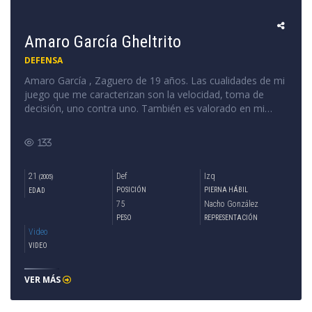
Amaro García Gheltrito
DEFENSA
Amaro García , Zaguero de 19 años. Las cualidades de mi
juego que me caracterizan son la velocidad, toma de
decisión, uno contra uno. También es valorado en mi
juego el poder utilizar ambos pies, lo que me facilita
adaptarme por ambos lados.
133
21
Def
Izq
(2005)
POSICIÓN
PIERNA HÁBIL
EDAD
75
Nacho González
PESO
REPRESENTACIÓN
Video
VIDEO
VER MÁS