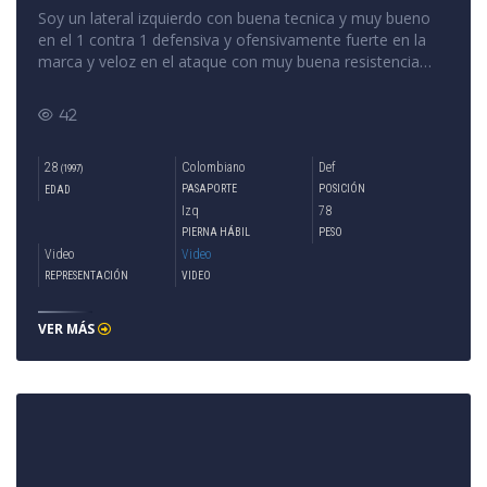
Soy un lateral izquierdo con buena tecnica y muy bueno
en el 1 contra 1 defensiva y ofensivamente fuerte en la
marca y veloz en el ataque con muy buena resistencia
tuve una experencia en mexico y argentina
42
28
Colombiano
Def
(1997)
PASAPORTE
POSICIÓN
EDAD
Izq
78
PIERNA HÁBIL
PESO
Video
Video
REPRESENTACIÓN
VIDEO
VER MÁS