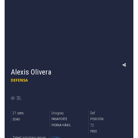
Alexis Olivera
DEFENSA
35
21
Uruguay
Def
(2005)
PASAPORTE
POSICIÓN
EDAD
72
PIERNA HÁBIL
PESO
Talent scouting group (Gerardo Cano)
Video