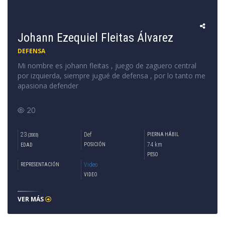
Johann Ezequiel Fleitas Álvarez
DEFENSA
Mi nombre es johann fleitas , juego de zaguero central
por izquierda, siempre jugué de defensa , por lo tanto me
apasiona defender
20
23
Def
PIERNA HÁBIL
(2003)
74 km
POSICIÓN
EDAD
PESO
Video
REPRESENTACIÓN
VIDEO
VER MÁS