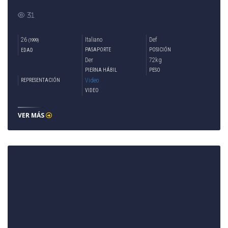
31
26
Italiano
Def
(1999)
PASAPORTE
POSICIÓN
EDAD
Der
72kg
PIERNA HÁBIL
PESO
Video
REPRESENTACIÓN
VIDEO
VER MÁS